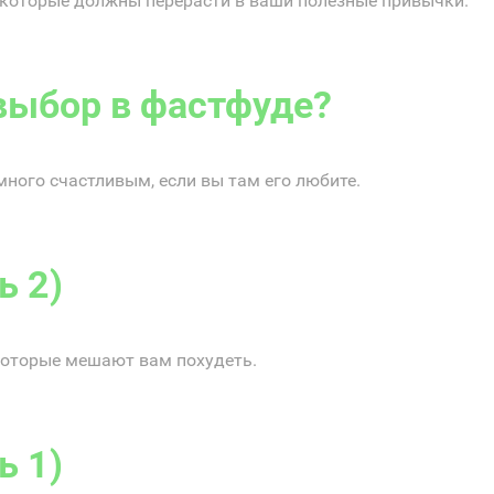
, которые должны перерасти в ваши полезные привычки.
выбор в фастфуде?
много счастливым, если вы там его любите.
ь 2)
которые мешают вам похудеть.
ь 1)